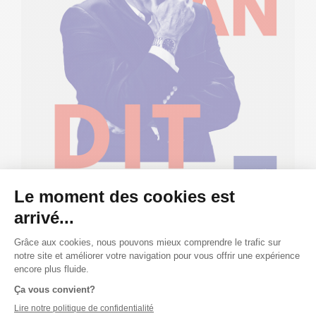
Publié le 05/01/18
ALBUM
DÉCOUVREZ L'AFFICHE DE JEAN DIT
D'OLIVIER CHOINIÈRE!
Olivier Choinière présente
Jean dit
en février au CTD'A!