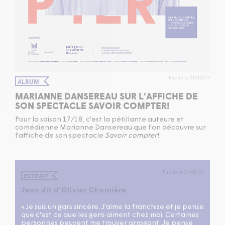
Publié le 23/10/17
ALBUM
MARIANNE DANSEREAU SUR L'AFFICHE DE
SON SPECTACLE SAVOIR COMPTER!
Pour la saison 17/18, c'est la pétillante auteure et
comédienne Marianne Dansereau que l'on découvre sur
l'affiche de son spectacle
Savoir compter
!
Publié le 04/08/17
EXTRAIT
Jean dit d'Olivier Choinière
« Je suis un gars sincère. J'aime la franchise et je pense
que c'est ce que les gens aiment chez moi. Certaines
personnes peuvent me trouver arrogant. Je pense