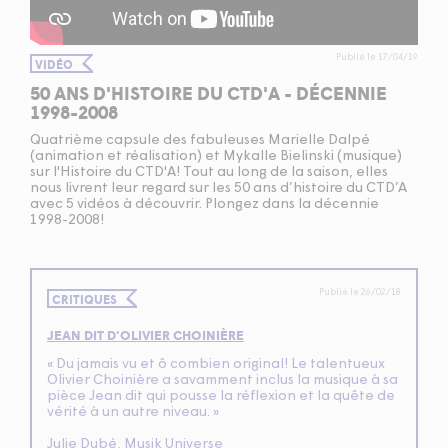
Publié le 17/04/19
VIDÉO
50 ANS D'HISTOIRE DU CTD'A - DÉCENNIE
1998-2008
Quatrième capsule des fabuleuses Marielle Dalpé
(animation et réalisation) et Mykalle Bielinski (musique)
sur l'Histoire du CTD'A! Tout au long de la saison, elles
nous livrent leur regard sur les 50 ans d’histoire du CTD’A
avec 5 vidéos à découvrir. Plongez dans la décennie
1998-2008!
Publié le 26/02/18
CRITIQUES
JEAN DIT D'OLIVIER CHOINIÈRE
« Du jamais vu et ô combien original! Le talentueux
Olivier Choinière a savamment inclus la musique à sa
pièce Jean dit qui pousse la réflexion et la quête de
vérité à un autre niveau. »
Julie Dubé, Musik Universe