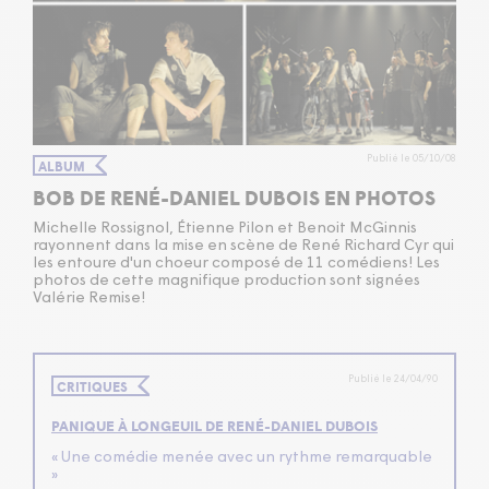
Publié le 05/10/08
ALBUM
BOB DE RENÉ-DANIEL DUBOIS EN PHOTOS
Michelle Rossignol, Étienne Pilon et Benoit McGinnis
rayonnent dans la mise en scène de René Richard Cyr qui
les entoure d'un choeur composé de 11 comédiens! Les
photos de cette magnifique production sont signées
Valérie Remise!
Publié le 24/04/90
CRITIQUES
PANIQUE À LONGEUIL DE RENÉ-DANIEL DUBOIS
« Une comédie menée avec un rythme remarquable
»