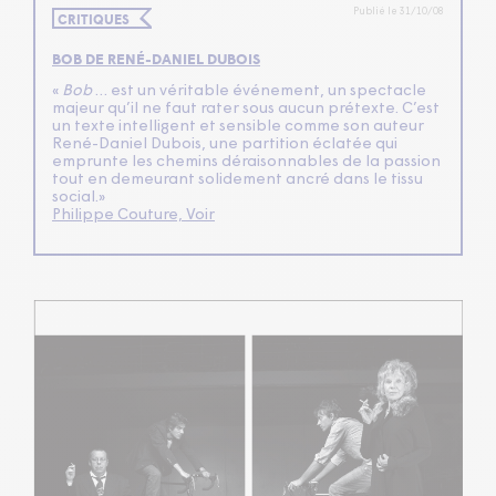
Publié le 31/10/08
CRITIQUES
BOB DE RENÉ-DANIEL DUBOIS
«
Bob
… est un véritable événement, un spectacle
majeur qu’il ne faut rater sous aucun prétexte. C’est
un texte intelligent et sensible comme son auteur
René-Daniel Dubois, une partition éclatée qui
emprunte les chemins déraisonnables de la passion
tout en demeurant solidement ancré dans le tissu
social.»
Philippe Couture, Voir