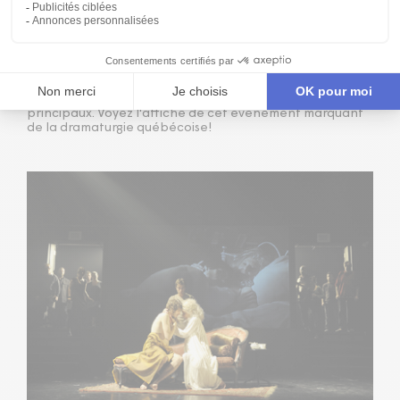
L'AFFICHE DE BOB DE RENÉ-DANIEL DUBOIS
En 2008, René Richard Cyr, ancien directeur artistique du
CTD'A et l'un des metteurs en scène ayant le plus créé en
nos murs, présente
Bob
de René-Daniel Dubois. Il en
confie le rôle centrale à Michelle Rossignol, elle-même
ancienne directrice artistique du CTD'A, et révèlent
Benoit McGinnis et Etienne Pilon dans les deux rôles
principaux. Voyez l'affiche de cet événement marquant
de la dramaturgie québécoise!