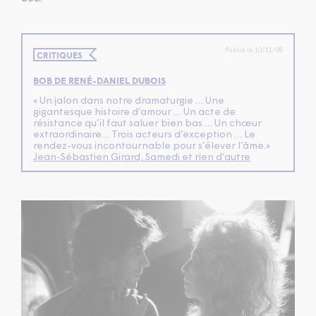
Publié le 10/11/08
CRITIQUES
BOB DE RENÉ-DANIEL DUBOIS
« Un jalon dans notre dramaturgie … Une
gigantesque histoire d’amour … Un acte de
résistance qu’il faut saluer bien bas … Un chœur
extraordinaire… Trois acteurs d’exception … Le
rendez-vous incontournable pour s’élever l’âme.»
Jean-Sébastien Girard, Samedi et rien d’autre