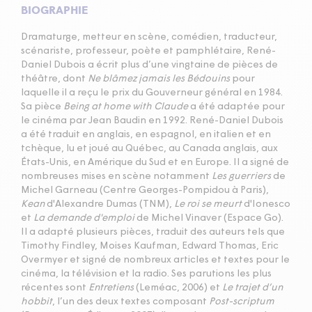
BIOGRAPHIE
Dramaturge, metteur en scène, comédien, traducteur,
scénariste, professeur, poète et pamphlétaire, René-
Daniel Dubois a écrit plus d’une vingtaine de pièces de
théâtre, dont
Ne blâmez jamais les Bédouins
pour
laquelle il a reçu le prix du Gouverneur général en 1984.
Sa pièce
Being at home with Claude
a été adaptée pour
le cinéma par Jean Baudin en 1992. René-Daniel Dubois
a été traduit en anglais, en espagnol, en italien et en
tchèque, lu et joué au Québec, au Canada anglais, aux
États-Unis, en Amérique du Sud et en Europe. Il a signé de
nombreuses mises en scène notamment
Les guerriers
de
Michel Garneau (Centre Georges-Pompidou à Paris),
Kean
d'Alexandre Dumas (TNM),
Le roi se meurt
d'Ionesco
et
La demande d'emploi
de Michel Vinaver (Espace Go).
Il a adapté plusieurs pièces, traduit des auteurs tels que
Timothy Findley, Moises Kaufman, Edward Thomas, Eric
Overmyer et signé de nombreux articles et textes pour le
cinéma, la télévision et la radio. Ses parutions les plus
récentes sont
Entretiens
(Leméac, 2006) et
Le trajet d’un
hobbit
, l’un des deux textes composant
Post-scriptum