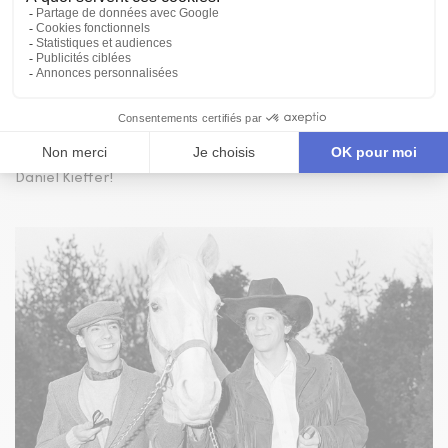
Publié le 13/01/83
ALBUM
DES PHOTOS DE PRODUCTION POUR ROMÉO ET
JULIEN
Découvrez Jacques Girard et Jacques Leblanc sur la scène du
Théâtre d'Aujourd'hui dans cette série de photo signée
Daniel Kieffer!