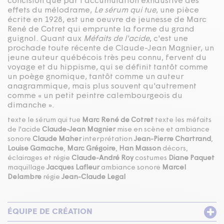
concision que par l'accumulation exhaustive des
effets du mélodrame,
Le sérum qui tue
, une pièce
écrite en 1928, est une oeuvre de jeunesse de Marc
René de Cotret qui emprunte la forme du grand
guignol. Quant aux
Méfaits de l'acide
, c'est une
prochade toute récente de Claude-Jean Magnier, un
jeune auteur québécois très peu connu, fervent du
voyage et du hippisme, qui se définit tantôt comme
un poège gnomique, tantôt comme un auteur
anagrammique, mais plus souvent qu'autrement
comme « un petit peintre calembourgeois du
dimanche ».
texte le sérum qui tue
Marc René de Cotret
texte les méfaits
de l'acide
Claude-Jean Magnier
mise en scène et ambiance
sonore
Claude Maher
interprétation
Jean-Pierre Chartrand
,
Louise Gamache
,
Marc Grégoire
,
Han Masson
décors,
éclairages et régie
Claude-André Roy
costumes
Diane Paquet
maquillage
Jacques Lafleur
ambiance sonore
Marcel
Delambre
régie
Jean-Claude Legal
ÉQUIPE DE CRÉATION