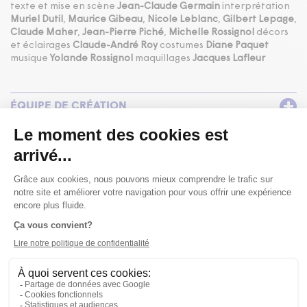
texte et mise en scène
Jean-Claude Germain
interprétation
Muriel Dutil
,
Maurice Gibeau
,
Nicole Leblanc
,
Gilbert Lepage
,
Claude Maher
,
Jean-Pierre Piché
,
Michelle Rossignol
décors
et éclairages
Claude-André Roy
costumes
Diane Paquet
musique
Yolande Rossignol
maquillages
Jacques Lafleur
ÉQUIPE DE CRÉATION
EXTRAIT DE CRITIQUE
CENTRE DU THÉÂTRE D'AUJOURD'HUI