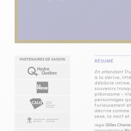
PARTENAIRES DE SAISON
RÉSUMÉ
En attendant Tr
à la dérive, lit
débâcle intime, 
souvenirs tronqu
pléonasme – n’a
personnages qui
furieusement et
décrire comme l’
sexe, la mort et
régie
Gilles Chene
interprétation
Nic