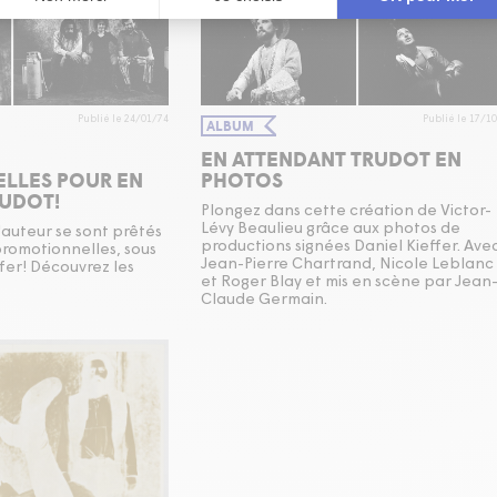
Publié le 24/01/74
Publié le 17/1
ALBUM
EN ATTENDANT TRUDOT EN
LLES POUR EN
PHOTOS
UDOT!
Plongez dans cette création de Victor-
Lévy Beaulieu grâce aux photos de
l'auteur se sont prêtés
productions signées Daniel Kieffer. Ave
promotionnelles, sous
Jean-Pierre Chartrand, Nicole Leblanc
ffer! Découvrez les
et Roger Blay et mis en scène par Jean
Claude Germain.