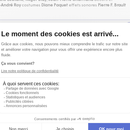
-André Roy
costumes
Diane Paquet
effets sonores
Pierre F. Brault
ATION
UR
UR EN SCÈNE
ÂTRE D'AUJOURD'HUI