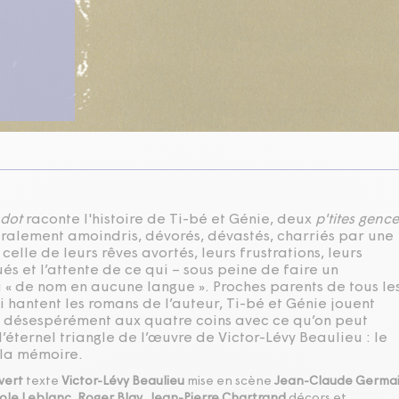
udot
raconte l'histoire de Ti-bé et Génie, deux
p'tites gence
téralement amoindris, dévorés, dévastés, charriés par une
celle de leurs rêves avortés, leurs frustrations, leurs
és et l’attente de ce qui – sous peine de faire un
 « de nom en aucune langue ». Proches parents de tous le
 hantent les romans de l’auteur, Ti-bé et Génie jouent
 désespérément aux quatre coins avec ce qu’on peut
éternel triangle de l’œuvre de Victor-Lévy Beaulieu : le
 la mémoire.
vert
texte
Victor-Lévy Beaulieu
mise en scène
Jean-Claude Germa
ole Leblanc
,
Roger Blay
,
Jean-Pierre Chartrand
décors et