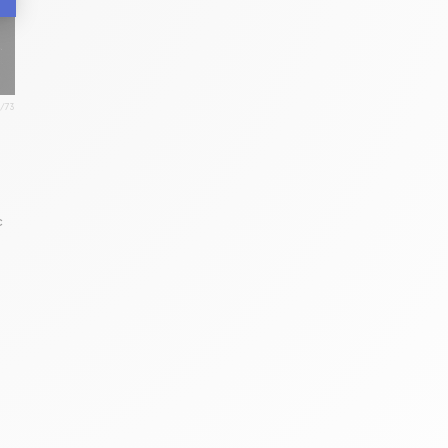
0/73
c
-